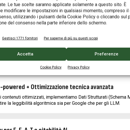
ate. Le tue scelte saranno applicate solamente a questo sito. È
 avanzata + ottimizzazione per query conversazion
e modificare le impostazioni in qualsiasi momento, compreso il r
l per identificare le parole-chiave più redditizie e le domande ch
enso, utilizzando i pulsanti della Cookie Policy o cliccando sul 
one del consenso nella parte inferiore dello schermo.
Gestisci 1771 fornitori
Per saperne di più su questi scopi
r nazionali e internazionali
Accetta
Preferenze
uperare chi oggi occupa le prime posizioni nelle ricerche su Goo
Cookie Policy
Privacy Policy
AI-powered + Ottimizzazione tecnica avanzata
contenuti ottimizzati, implementiamo Dati Strutturati (Schema M
tire la leggibilità algoritmica sia per Google che per gli LLM.