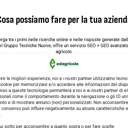
osa possiamo fare per la tua azien
rga tra i primi nelle ricerche online e nelle risposte generate dall’
el Gruppo Tecniche Nuove, offre un servizio SEO + GEO avanzato
agricolo.
Ecco cosa possiamo fare per voi:
ire le migliori esperienze, noi e i nostri partner utilizziamo tecno
cookie per memorizzare e/o accedere alle informazioni del dispo
sibility completa
nso a queste tecnologie permetterà a noi e ai nostri partner di e
sonali come il comportamento durante la navigazione o gli ID uni
stro sito (performance, struttura, UX, contenuti) + valutazione di
ito e di mostrare annunci (non) personalizzati. Non acconsentire
ano i vostri contenuti. Il punto di partenza obbligato per capire
 il consenso può influire negativamente su alcune caratteristiche 
.
ui sotto per acconsentire a quanto sopra o per fare scelte