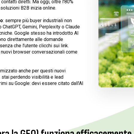
contatti diretti. Ma oggi, oltre l’80%
 soluzioni B2B inizia online.
to
: sempre più buyer industriali non
o ChatGPT, Gemini, Perplexity o Claude
ecniche. Google stesso ha introdotto AI
ono direttamente alle domande
enza che l’utente clicchi sui link.
i nuovi browser conversazionali come
ttimizzato anche per questi nuovi
, stai perdendo visibilità e lead
imi su Google: devi essere citato dall’AI
ora la GEO) funziona efficacemente 