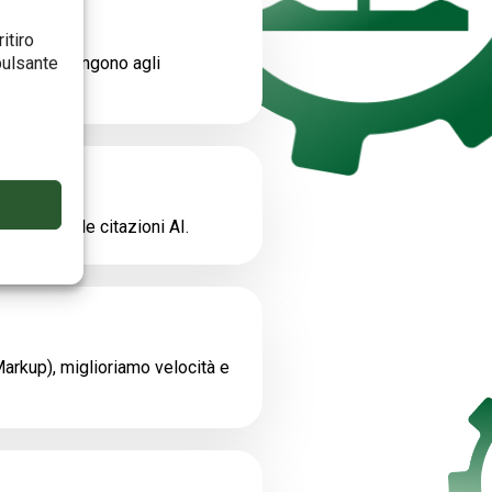
ali
itiro
e i buyer pongono agli
pulsante
gle e nelle citazioni AI.
arkup), miglioriamo velocità e