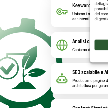
dettagli
Keyword research
possibil
Usiamo i migliori too
del cons
assistenti AI.
di gesti
Analisi competito
Capiamo dove potete s
SEO scalabile e 
Produciamo pagine di 
architettura per garan