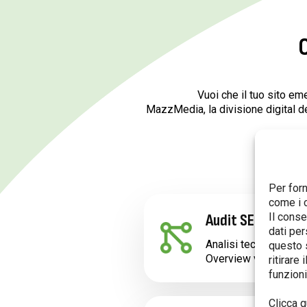
C
Vuoi che il tuo sito eme
MazzMedia, la divisione digital d
Per forn
come i 
Audit SEO e AI Vi
Il conse
dati per
Analisi tecnica del vo
questo s
Overview vedono e cit
ritirare
funzioni
Clicca q