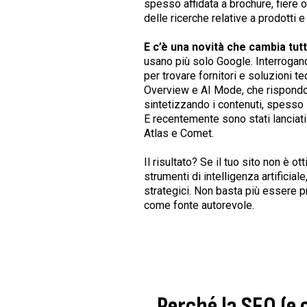
spesso affidata a brochure, fiere o 
delle ricerche relative a prodotti e
E c’è una novità che cambia tut
usano più solo Google. Interrogan
per trovare fornitori e soluzioni t
Overview e AI Mode, che rispond
sintetizzando i contenuti, spesso s
E recentemente sono stati lanciat
Atlas e Comet.
Il risultato? Se il tuo sito non è o
strumenti di intelligenza artificiale
strategici. Non basta più essere pr
come fonte autorevole.
Perché la SEO (e 