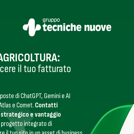
’AGRICOLTURA:
cere il tuo fatturato
sposte di ChatGPT, Gemini e AI
 Atlas e Comet.
Contatti
o strategico e vantaggio
 progetto integrato di
 il tuo sito in un asset di business