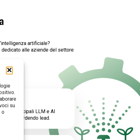
da
intelligenza artificiale?
 dedicato alle aziende del settore
logie
sitivo.
laborare
voci su
 come i principali LLM e AI
 o
 se state perdendo lead.
e