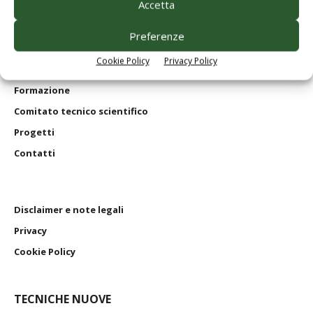
Accetta
Servizi per
le aziende
Edagricole
in numeri
Preferenze
Le nostre riviste
Cookie Policy
Privacy Policy
I nostri
libri
Formazione
Comitato tecnico scientifico
Progetti
Contatti
Disclaimer e note legali
Privacy
Cookie Policy
TECNICHE NUOVE