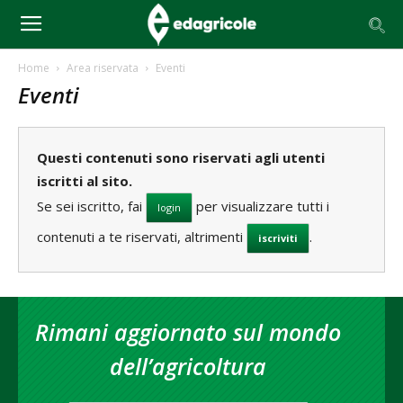
Home
Area riservata
Eventi
Eventi
Questi contenuti sono riservati agli utenti
iscritti al sito.
Se sei iscritto, fai
per visualizzare tutti i
login
contenuti a te riservati, altrimenti
.
iscriviti
Rimani aggiornato sul mondo
dell’agricoltura