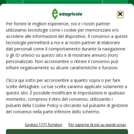
Iscriviti alle nostre newsletter
Per fornire le migliori esperienze, noi e i nostri partner
utilizziamo tecnologie come i cookie per memorizzare e/o
accedere alle informazioni del dispositivo. Il consenso a queste
tecnologie permetterà a noi e ai nostri partner di elaborare
dati personali come il comportamento durante la navigazione
o gli ID univoci su questo sito e di mostrare annunci (non)
personalizzati. Non acconsentire o ritirare il consenso può
influire negativamente su alcune caratteristiche e funzioni.
Clicca qui sotto per acconsentire a quanto sopra o per fare
scelte dettagliate. Le tue scelte saranno applicate solamente a
questo sito. È possibile modificare le impostazioni in qualsiasi
© Tecniche Nuove Spa. Tutti i diritti riservati. Sede legale Via Eritrea 21 -
momento, compreso il ritiro del consenso, utilizzando i
20157 Milano | Codice fiscale, Partita IVA e Iscrizione al Registro delle
pulsanti della Cookie Policy o cliccando sul pulsante di gestione
imprese di Milano: 00753480151
del consenso nella parte inferiore dello schermo.
Homepage
Gestisci 1771 fornitori
Per saperne di più su questi scopi
Servizi per
gli abbonati