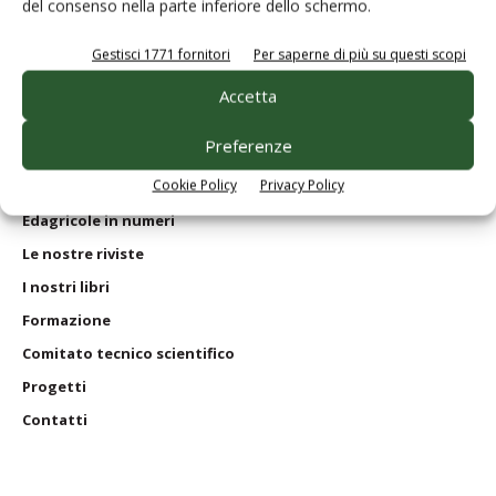
del consenso nella parte inferiore dello schermo.
© Tecniche Nuove Spa. Tutti i diritti riservati. Sede legale Via Eritrea 21 -
Gestisci 1771 fornitori
Per saperne di più su questi scopi
20157 Milano | Codice fiscale, Partita IVA e Iscrizione al Registro delle
imprese di Milano: 00753480151
Accetta
Homepage
Preferenze
Servizi per
gli abbonati
Cookie Policy
Privacy Policy
Servizi per
le aziende
Edagricole
in numeri
Le nostre riviste
I nostri
libri
Formazione
Comitato tecnico scientifico
Progetti
Contatti