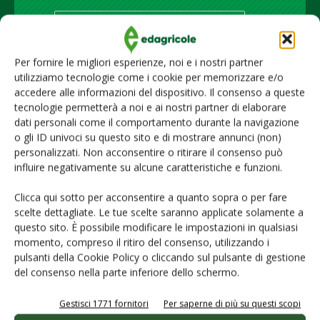
Iscriviti alle nostre newsletter
Per fornire le migliori esperienze, noi e i nostri partner
utilizziamo tecnologie come i cookie per memorizzare e/o
accedere alle informazioni del dispositivo. Il consenso a queste
tecnologie permetterà a noi e ai nostri partner di elaborare
dati personali come il comportamento durante la navigazione
o gli ID univoci su questo sito e di mostrare annunci (non)
personalizzati. Non acconsentire o ritirare il consenso può
influire negativamente su alcune caratteristiche e funzioni.
Clicca qui sotto per acconsentire a quanto sopra o per fare
scelte dettagliate. Le tue scelte saranno applicate solamente a
questo sito. È possibile modificare le impostazioni in qualsiasi
momento, compreso il ritiro del consenso, utilizzando i
© Tecniche Nuove Spa. Tutti i diritti riservati. Sede legale Via Eritrea 21 -
20157 Milano | Codice fiscale, Partita IVA e Iscrizione al Registro delle
pulsanti della Cookie Policy o cliccando sul pulsante di gestione
imprese di Milano: 00753480151
del consenso nella parte inferiore dello schermo.
Homepage
Gestisci 1771 fornitori
Per saperne di più su questi scopi
Servizi per
gli abbonati