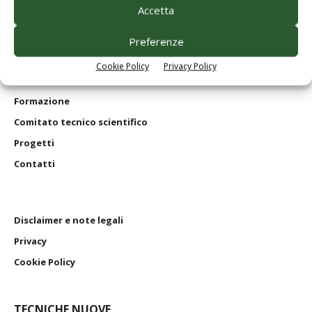
Accetta
Servizi per
le aziende
Edagricole
in numeri
Preferenze
Le nostre riviste
Cookie Policy
Privacy Policy
I nostri
libri
Formazione
Comitato tecnico scientifico
Progetti
Contatti
Disclaimer e note legali
Privacy
Cookie Policy
TECNICHE NUOVE