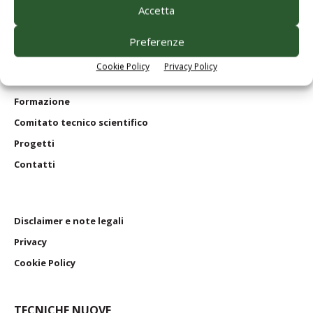
Accetta
Servizi per
le aziende
Edagricole
in numeri
Preferenze
Le nostre riviste
Cookie Policy
Privacy Policy
I nostri
libri
Formazione
Comitato tecnico scientifico
Progetti
Contatti
Disclaimer e note legali
Privacy
Cookie Policy
TECNICHE NUOVE