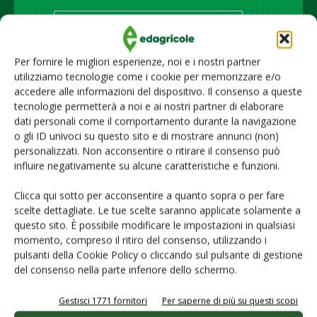
Iscriviti alle nostre newsletter
Per fornire le migliori esperienze, noi e i nostri partner
utilizziamo tecnologie come i cookie per memorizzare e/o
accedere alle informazioni del dispositivo. Il consenso a queste
tecnologie permetterà a noi e ai nostri partner di elaborare
dati personali come il comportamento durante la navigazione
o gli ID univoci su questo sito e di mostrare annunci (non)
personalizzati. Non acconsentire o ritirare il consenso può
influire negativamente su alcune caratteristiche e funzioni.
Clicca qui sotto per acconsentire a quanto sopra o per fare
scelte dettagliate. Le tue scelte saranno applicate solamente a
questo sito. È possibile modificare le impostazioni in qualsiasi
momento, compreso il ritiro del consenso, utilizzando i
© Tecniche Nuove Spa. Tutti i diritti riservati. Sede legale Via Eritrea 21 -
20157 Milano | Codice fiscale, Partita IVA e Iscrizione al Registro delle
pulsanti della Cookie Policy o cliccando sul pulsante di gestione
imprese di Milano: 00753480151
del consenso nella parte inferiore dello schermo.
Homepage
Gestisci 1771 fornitori
Per saperne di più su questi scopi
Servizi per
gli abbonati