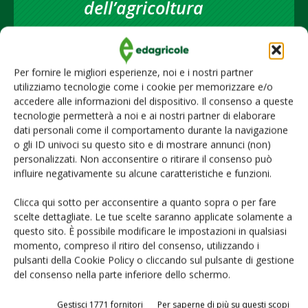
dell’agricoltura
Iscriviti alle nostre newsletter
Per fornire le migliori esperienze, noi e i nostri partner
utilizziamo tecnologie come i cookie per memorizzare e/o
accedere alle informazioni del dispositivo. Il consenso a queste
tecnologie permetterà a noi e ai nostri partner di elaborare
dati personali come il comportamento durante la navigazione
o gli ID univoci su questo sito e di mostrare annunci (non)
personalizzati. Non acconsentire o ritirare il consenso può
influire negativamente su alcune caratteristiche e funzioni.
Clicca qui sotto per acconsentire a quanto sopra o per fare
scelte dettagliate. Le tue scelte saranno applicate solamente a
questo sito. È possibile modificare le impostazioni in qualsiasi
momento, compreso il ritiro del consenso, utilizzando i
© Tecniche Nuove Spa. Tutti i diritti riservati. Sede legale Via Eritrea 21 -
pulsanti della Cookie Policy o cliccando sul pulsante di gestione
20157 Milano | Codice fiscale, Partita IVA e Iscrizione al Registro delle
del consenso nella parte inferiore dello schermo.
imprese di Milano: 00753480151
Gestisci 1771 fornitori
Per saperne di più su questi scopi