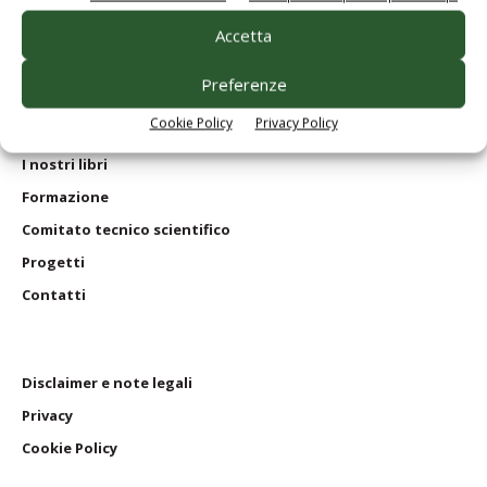
Homepage
Servizi per
gli abbonati
Accetta
Servizi per
le aziende
Preferenze
Edagricole
in numeri
Cookie Policy
Privacy Policy
Le nostre riviste
I nostri
libri
Formazione
Comitato tecnico scientifico
Progetti
Contatti
Disclaimer e note legali
Privacy
Cookie Policy