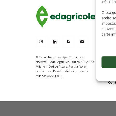
influire
Clicca q
Hom
scelte s
Serv
impostaz
Serv
pulsanti
parte in
Edag
Le n
I nos
© Tecniche Nuove Spa. Tutti i diritti
For
riservati. Sede legale Via Eritrea 21 - 20157
Comi
Milano | Codice fiscale, Partita IVA e
Iscrizione al Registro delle imprese di
Prog
Milano: 00753480151
Cont