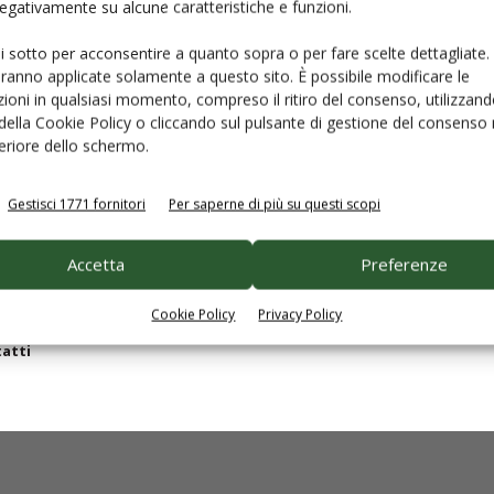
 negativamente su alcune caratteristiche e funzioni.
ui sotto per acconsentire a quanto sopra o per fare scelte dettagliate.
epage
Disclaimer e note legali
aranno applicate solamente a questo sito. È possibile modificare le
izi per
gli abbonati
Privacy
ioni in qualsiasi momento, compreso il ritiro del consenso, utilizzand
izi per
le aziende
Cookie Policy
 della Cookie Policy o cliccando sul pulsante di gestione del consenso 
feriore dello schermo.
ricole
in numeri
ostre riviste
Gestisci 1771 fornitori
Per saperne di più su questi scopi
tri
libri
mazione
Accetta
Preferenze
tato tecnico scientifico
Cookie Policy
Privacy Policy
etti
atti