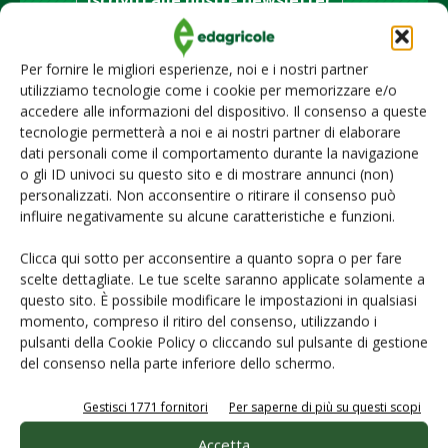
Iscriviti alle nostre newsletter
Per fornire le migliori esperienze, noi e i nostri partner
utilizziamo tecnologie come i cookie per memorizzare e/o
accedere alle informazioni del dispositivo. Il consenso a queste
tecnologie permetterà a noi e ai nostri partner di elaborare
dati personali come il comportamento durante la navigazione
o gli ID univoci su questo sito e di mostrare annunci (non)
personalizzati. Non acconsentire o ritirare il consenso può
influire negativamente su alcune caratteristiche e funzioni.
Clicca qui sotto per acconsentire a quanto sopra o per fare
scelte dettagliate. Le tue scelte saranno applicate solamente a
questo sito. È possibile modificare le impostazioni in qualsiasi
© Tecniche Nuove Spa. Tutti i diritti riservati. Sede legale Via Eritrea 21 -
momento, compreso il ritiro del consenso, utilizzando i
20157 Milano | Codice fiscale, Partita IVA e Iscrizione al Registro delle
imprese di Milano: 00753480151
pulsanti della Cookie Policy o cliccando sul pulsante di gestione
del consenso nella parte inferiore dello schermo.
Homepage
Servizi per
gli abbonati
Gestisci 1771 fornitori
Per saperne di più su questi scopi
Servizi per
le aziende
Accetta