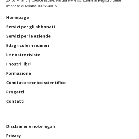
20157 Milano | Codice fiscale, Partita IVA e Iscrizione al Registro delle
imprese di Milano: 00753480151
Homepage
Servizi per
gli abbonati
Servizi per
le aziende
Edagricole
in numeri
Le nostre riviste
I nostri
libri
Formazione
Comitato tecnico scientifico
Progetti
Contatti
Disclaimer e note legali
Privacy