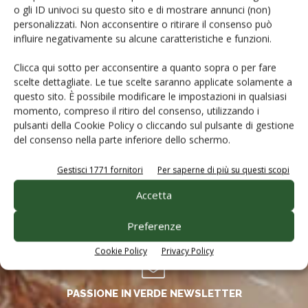
o gli ID univoci su questo sito e di mostrare annunci (non)
personalizzati. Non acconsentire o ritirare il consenso può
influire negativamente su alcune caratteristiche e funzioni.
MACCHINE AGRICOLE NEWSLETTER
Le pagelle e le prove in campo dei nuovi modelli di
Clicca qui sotto per acconsentire a quanto sopra o per fare
macchine agricole
scelte dettagliate. Le tue scelte saranno applicate solamente a
questo sito. È possibile modificare le impostazioni in qualsiasi
momento, compreso il ritiro del consenso, utilizzando i
NOVA AGRICOLTURA NEWSLETTER
pulsanti della Cookie Policy o cliccando sul pulsante di gestione
del consenso nella parte inferiore dello schermo.
L’innovazione in agricoltura e le storie degli agricoltori e
degli allevatori che la hanno applicata con successo
Gestisci 1771 fornitori
Per saperne di più su questi scopi
Accetta
OLIVO E OLIO NEWSLETTER
Preferenze
Le forme di allevamento dell’olivo, la potatura e la
produzione di olio e suoi derivati
Cookie Policy
Privacy Policy
PASSIONE IN VERDE NEWSLETTER