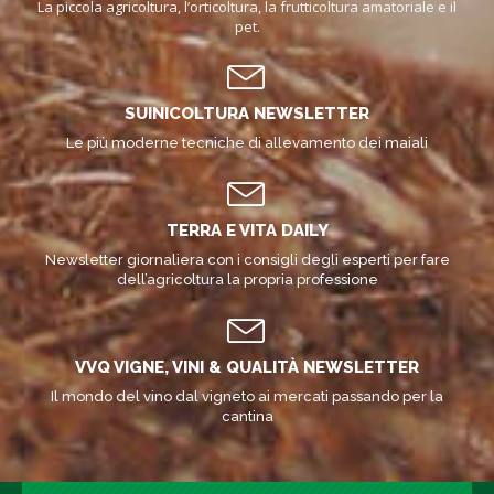
La piccola agricoltura, l’orticoltura, la frutticoltura amatoriale e il
pet.
SUINICOLTURA NEWSLETTER
Le più moderne tecniche di allevamento dei maiali
TERRA E VITA DAILY
Newsletter giornaliera con i consigli degli esperti per fare
dell’agricoltura la propria professione
VVQ VIGNE, VINI & QUALITÀ NEWSLETTER
Il mondo del vino dal vigneto ai mercati passando per la
cantina