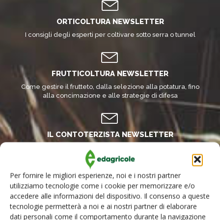
ORTICOLTURA NEWSLETTER
I consigli degli esperti per coltivare sotto serra o tunnel
FRUTTICOLTURA NEWSLETTER
Come gestire il frutteto, dalla selezione alla potatura, fino
alla concimazione e alle strategie di difesa
IL CONTOTERZISTA NEWSLETTER
I consigli degli esperti per impostare e aggiornare una
corretta attività di agromeccanico
Per fornire le migliori esperienze, noi e i nostri partner
utilizziamo tecnologie come i cookie per memorizzare e/o
INFORMATORE ZOOTECNICO NEWSLETTER
accedere alle informazioni del dispositivo. Il consenso a queste
tecnologie permetterà a noi e ai nostri partner di elaborare
L’allevamento professionale in ogni suo aspetto
dati personali come il comportamento durante la navigazione