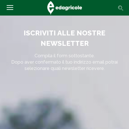
ISCRIVITI ALLE NOSTRE
NEWSLETTER
Compila il form sottostante.
Dopo aver confermato il tuo indirizzo email potrai
selezionare quali newsletter ricevere.