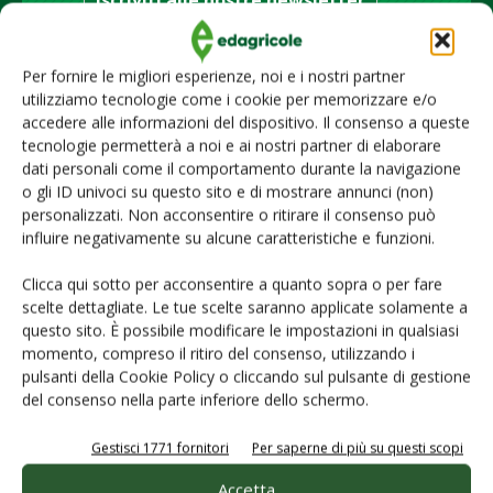
Iscriviti alle nostre newsletter
Per fornire le migliori esperienze, noi e i nostri partner
utilizziamo tecnologie come i cookie per memorizzare e/o
accedere alle informazioni del dispositivo. Il consenso a queste
tecnologie permetterà a noi e ai nostri partner di elaborare
dati personali come il comportamento durante la navigazione
o gli ID univoci su questo sito e di mostrare annunci (non)
personalizzati. Non acconsentire o ritirare il consenso può
influire negativamente su alcune caratteristiche e funzioni.
Clicca qui sotto per acconsentire a quanto sopra o per fare
scelte dettagliate. Le tue scelte saranno applicate solamente a
questo sito. È possibile modificare le impostazioni in qualsiasi
© Tecniche Nuove Spa. Tutti i diritti riservati. Sede legale Via Eritrea 21 -
momento, compreso il ritiro del consenso, utilizzando i
20157 Milano | Codice fiscale, Partita IVA e Iscrizione al Registro delle
imprese di Milano: 00753480151
pulsanti della Cookie Policy o cliccando sul pulsante di gestione
del consenso nella parte inferiore dello schermo.
Homepage
Servizi per
gli abbonati
Gestisci 1771 fornitori
Per saperne di più su questi scopi
Servizi per
le aziende
Accetta