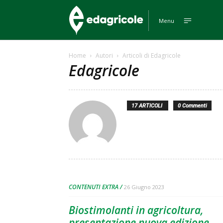
Edagricole
Menu
Home
Autori
Articoli di Edagricole
Edagricole
17 ARTICOLI
0 Commenti
CONTENUTI EXTRA
26 Giugno 2023
Biostimolanti in agricoltura,
presentazione nuova edizione