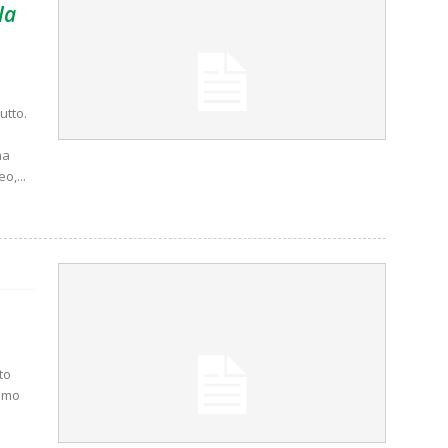
la
utto.
na
o,...
to
iamo