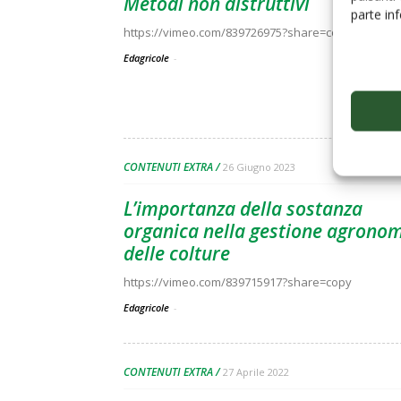
Metodi non distruttivi
parte in
https://vimeo.com/839726975?share=copy
Edagricole
-
CONTENUTI EXTRA
26 Giugno 2023
L’importanza della sostanza
organica nella gestione agrono
delle colture
https://vimeo.com/839715917?share=copy
Edagricole
-
CONTENUTI EXTRA
27 Aprile 2022