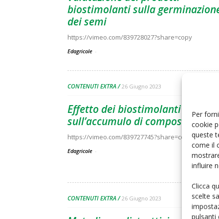
biostimolanti sulla germinazion
dei semi
https://vimeo.com/839728027?share=copy
Edagricole
-
CONTENUTI EXTRA
26 Giugno 2023
Effetto dei biostimolanti
Per forni
sull’accumulo di composti fenoli
cookie p
queste t
https://vimeo.com/839727745?share=copy
come il 
Edagricole
-
mostrare
influire
Clicca q
scelte s
CONTENUTI EXTRA
26 Giugno 2023
impostaz
pulsanti