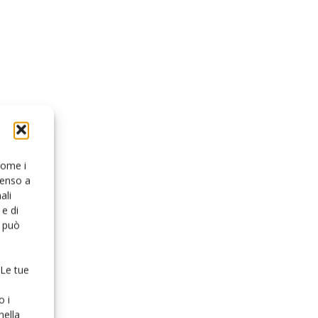
 come i
senso a
ali
e di
o può
 Le tue
o i
nella