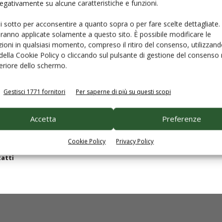
 negativamente su alcune caratteristiche e funzioni.
ui sotto per acconsentire a quanto sopra o per fare scelte dettagliate.
epage
Disclaimer e note legali
aranno applicate solamente a questo sito. È possibile modificare le
izi per
gli abbonati
Privacy
ioni in qualsiasi momento, compreso il ritiro del consenso, utilizzand
izi per
le aziende
Cookie Policy
 della Cookie Policy o cliccando sul pulsante di gestione del consenso 
feriore dello schermo.
ricole
in numeri
ostre riviste
Gestisci 1771 fornitori
Per saperne di più su questi scopi
tri
libri
mazione
Accetta
Preferenze
tato tecnico scientifico
Cookie Policy
Privacy Policy
etti
atti