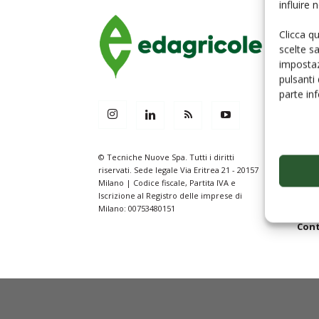
influire
Clicca q
Hom
scelte s
Serv
impostaz
Serv
pulsanti
parte in
Edag
Le n
I nos
© Tecniche Nuove Spa. Tutti i diritti
For
riservati. Sede legale Via Eritrea 21 - 20157
Comi
Milano | Codice fiscale, Partita IVA e
Iscrizione al Registro delle imprese di
Prog
Milano: 00753480151
Cont