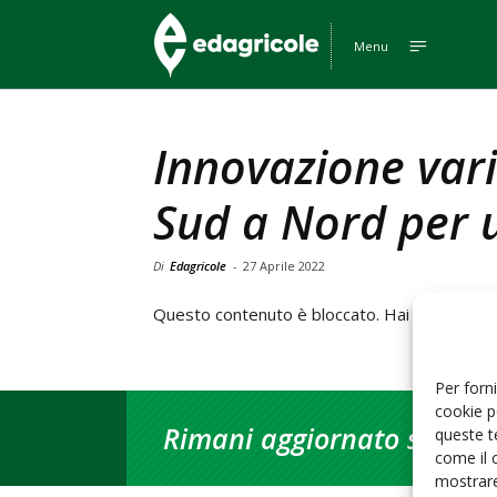
Edagricole
Menu
Innovazione vari
Sud a Nord per 
Di
Edagricole
-
27 Aprile 2022
Questo contenuto è bloccato. Hai attivato u
Per forni
cookie p
Rimani aggiornato sul mon
queste t
come il 
mostrare