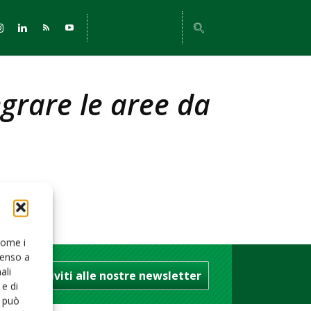
Accedi / Registrati
egrare le aree da
 come i
senso a
ali
Iscriviti alle nostre newsletter
e di
o può