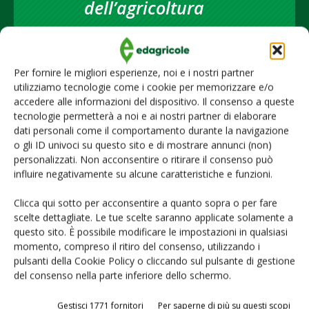
dell’agricoltura
Iscriviti alle nostre newsletter
Per fornire le migliori esperienze, noi e i nostri partner
utilizziamo tecnologie come i cookie per memorizzare e/o
accedere alle informazioni del dispositivo. Il consenso a queste
tecnologie permetterà a noi e ai nostri partner di elaborare
dati personali come il comportamento durante la navigazione
o gli ID univoci su questo sito e di mostrare annunci (non)
personalizzati. Non acconsentire o ritirare il consenso può
influire negativamente su alcune caratteristiche e funzioni.
Clicca qui sotto per acconsentire a quanto sopra o per fare
scelte dettagliate. Le tue scelte saranno applicate solamente a
questo sito. È possibile modificare le impostazioni in qualsiasi
momento, compreso il ritiro del consenso, utilizzando i
© Tecniche Nuove Spa. Tutti i diritti riservati. Sede legale Via Eritrea 21 -
pulsanti della Cookie Policy o cliccando sul pulsante di gestione
20157 Milano | Codice fiscale, Partita IVA e Iscrizione al Registro delle
del consenso nella parte inferiore dello schermo.
imprese di Milano: 00753480151
Gestisci 1771 fornitori
Per saperne di più su questi scopi