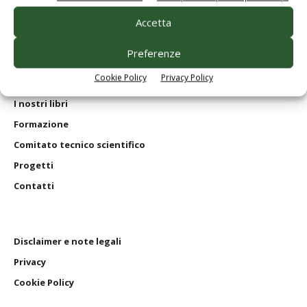
Homepage
Servizi per
gli abbonati
Accetta
Servizi per
le aziende
Preferenze
Edagricole
in numeri
Cookie Policy
Privacy Policy
Le nostre riviste
I nostri
libri
Formazione
Comitato tecnico scientifico
Progetti
Contatti
Disclaimer e note legali
Privacy
Cookie Policy